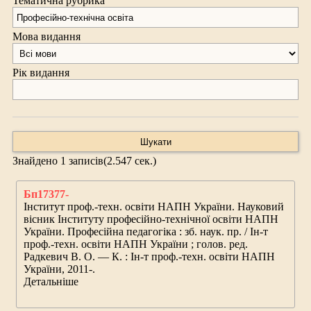
Тематична рубрика
Мова видання
Рік видання
Знайдено
1
записів(
2.547
сек.)
Бп17377-
Інститут проф.-техн. освіти НАПН України.
Науковий
вісник Інституту
професійно
-технічної освіти НАПН
України.
Професійна
педагогіка
: зб. наук. пр. / Ін-т
проф.-техн. освіти НАПН України ; голов. ред.
Радкевич В. О. — К. : Ін-т проф.-техн. освіти НАПН
України, 2011-.
Детальніше